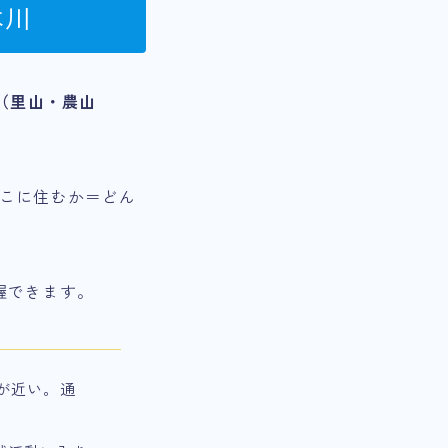
本川
（里山・農山
どこに住むか＝どん
握できます。
が近い。通