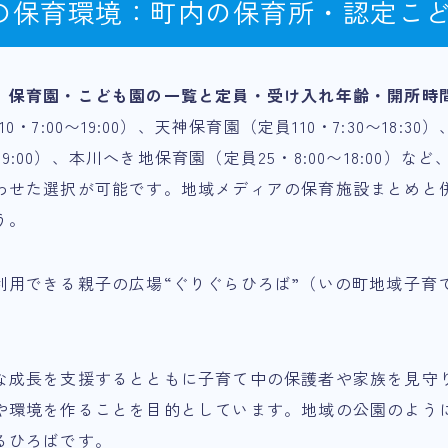
の保育環境：町内の保育所・認定こ
、
保育園・こども園の一覧と定員・受け入れ年齢・開所時
・7:00〜19:00）、天神保育園（定員110・7:30〜18:3
0〜19:00）、本川へき地保育園（定員25・8:00〜18:00）
わせた選択が可能です。地域メディアの保育施設まとめと
う。
利用できる親子の広場“ぐりぐらひろば”（いの町地域子育
な成長を支援するとともに子育て中の保護者や家族を見守
や環境を作ることを目的としています。地域の公園のよう
るひろばです。