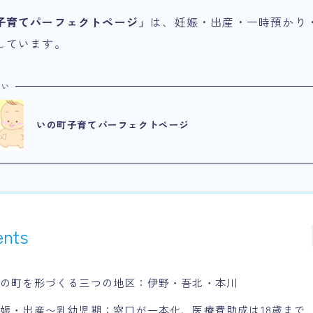
子育てパーフェクトページ」
は、妊娠・出産・一時預かり
しています。
たい
いの町子育てパーフェクトページ
ents
いの町を形づくる三つの地区：伊野・吾北・本川
娠・出産〜乳幼児期：窓口が一本化、医療費助成は18歳まで