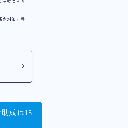
域活動に入り
寒さ対策と移
助成は18