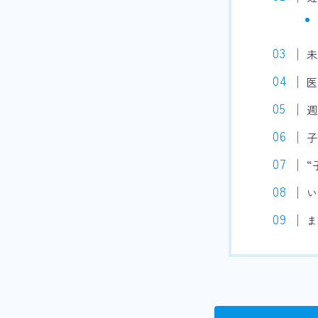
医
週
“
い
ま