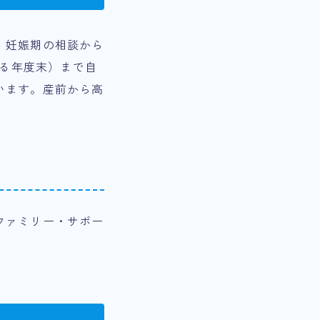
、妊娠期の相談から
する年度末）まで自
います。産前から高
ファミリー・サポー