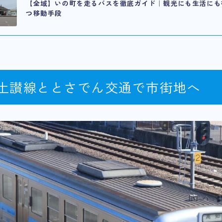
【全域】いの町を走るバスを徹底ガイド｜観光にも生活にも
つ移動手段
R土讃線ととさでん交通で市街地へ