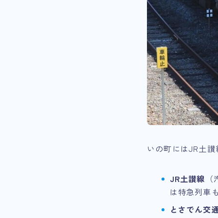
いの町にはJR土
JR土讃線
（
は特急列車
とさでん交