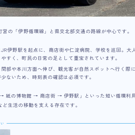
町営の「伊野循環線」と県交北部交通の路線が中心です。
はJR伊野駅を起点に、商店街や仁淀病院、学校を巡回。大人
りやすく、町民の日常の足として重宝されています。
山間部や本川方面へ伸び、観光客が自然スポットへ行く際
が少ないため、時刻表の確認は必須です。
→ 紙の博物館 → 商店街 → 伊野駅」といった短い循環
など生活の移動を支える存在です。
たい