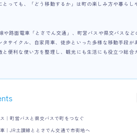
にとっても、「どう移動するか」は町の楽しみ方や暮らし
讃線や路面電車「とさでん交通」、町営バスや県交バスなど
ンタサイクル、自家用車、徒歩といった多様な移動手段が
徴と便利な使い方を整理し、観光にも生活にも役立つ総合
ents
バス｜町営バスと県交バスで町をつなぐ
車｜JR土讃線ととさでん交通で市街地へ