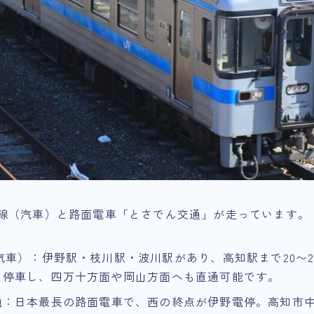
讃線（汽車）と路面電車「とさでん交通」が走っています。
汽車）：伊野駅・枝川駅・波川駅があり、高知駅まで20〜2
も停車し、四万十方面や岡山方面へも直通可能です。
通
：日本最長の路面電車で、西の終点が伊野電停。高知市