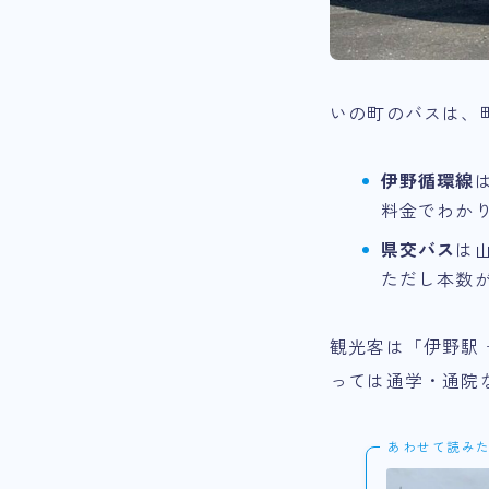
いの町のバスは、
伊野循環線
料金でわか
県交バス
は
ただし本数
観光客は「伊野駅 
っては通学・通院
あわせて読み