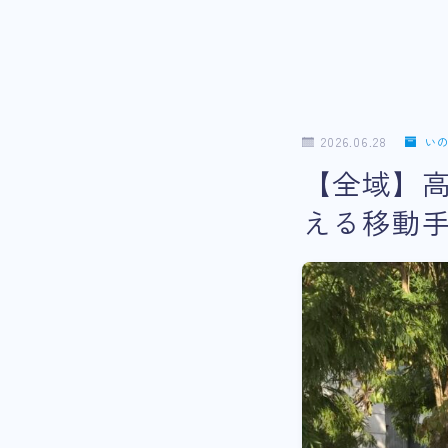
2026.06.28
い
【全域】
える移動