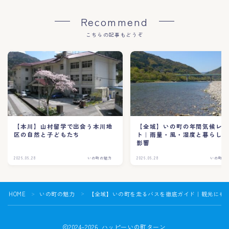
Recommend
こちらの記事もどうぞ
【本川】山村留学で出会う本川地
【全域】いの町の年間気候レ
区の自然と子どもたち
ト｜雨量・風・湿度と暮らし
影響
2026.06.28
いの町の魅力
2026.06.28
いの町の
HOME
いの町の魅力
【全域】いの町を走るバスを徹底ガイド｜観光にも
＞
＞
2024–2026 ハッピーいの町ターン