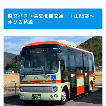
県交バス（県交北部交通）｜山間部へ
伸びる路線