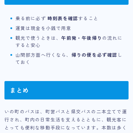
乗る前に必ず
時刻表を確認
すること
運賃は現金を小銭で用意
観光で使うときは、
午前発・午後帰り
の流れに
すると安心
山間部方面へ行くなら、
帰りの便を必ず確認
し
ておく
まとめ
いの町のバスは、町営バスと県交バスの二本立てで運
行され、町内の日常生活を支えるとともに、観光客に
とっても便利な移動手段になっています。本数は多く