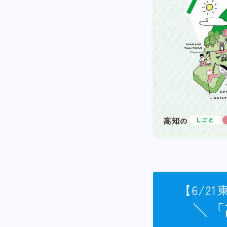
【6/2
＼「