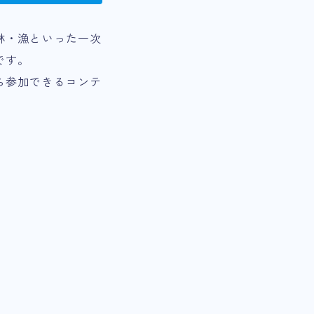
林・漁といった一次
です。
ら参加できるコンテ