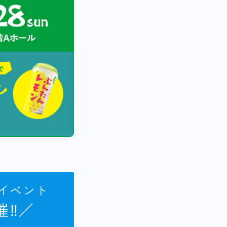
住イベント
催‼／