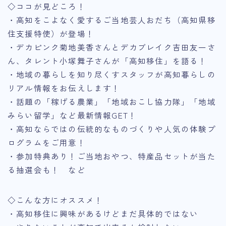
◇ココが見どころ！
・高知をこよなく愛するご当地芸人おだち（高知県移
住支援特使）が登場！
・デカピンク菊地美香さんとデカブレイク吉田友一さ
ん、タレント小塚舞子さんが「高知移住」を語る！
・地域の暮らしを知り尽くすスタッフが高知暮らしの
リアル情報をお伝えします！
・話題の「稼げる農業」「地域おこし協力隊」「地域
みらい留学」など最新情報GET！
・高知ならではの伝統的なものづくりや人気の体験プ
ログラムをご用意！
・参加特典あり！ご当地おやつ、特産品セットが当た
る抽選会も！ など
◇こんな方にオススメ！
・高知移住に興味があるけどまだ具体的ではない