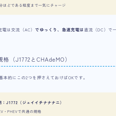
45分ほどである程度まで一気にチャージ
充電は交流（AC）
でゆっくり、急速充電は
直流（DC）で
（J1772とCHAdeMO）
基本的にこの2つを押さえておけばOKです。
：J1772（ジェイイチナナナニ）
EV・PHEVで共通の規格