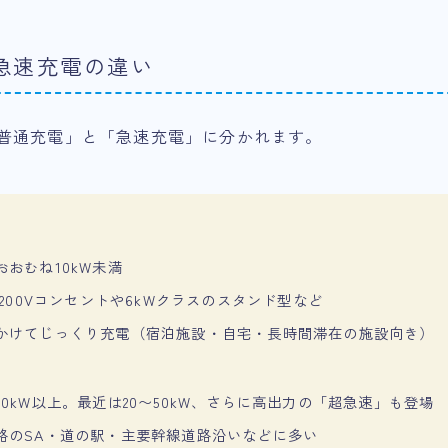
急速充電の違い
「普通充電」と「急速充電」に分かれます。
おおむね10kW未満
・200Vコンセントや6kWクラスのスタンド型など
かけてじっくり充電（宿泊施設・自宅・長時間滞在の施設向き）
10kW以上。最近は20〜50kW、さらに高出力の「超急速」も登場
路のSA・道の駅・主要幹線道路沿いなどに多い