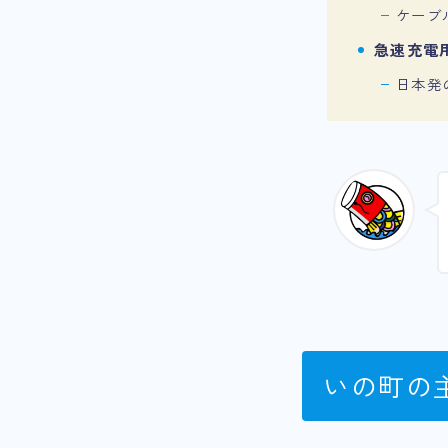
ケーブ
急速充電用
日本発
いの町の