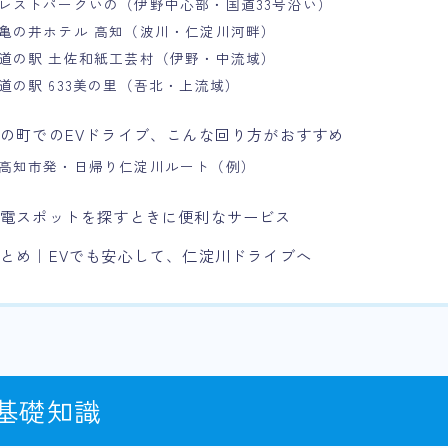
レストパークいの（伊野中心部・国道33号沿い）
亀の井ホテル 高知（波川・仁淀川河畔）
道の駅 土佐和紙工芸村（伊野・中流域）
道の駅 633美の里（吾北・上流域）
の町でのEVドライブ、こんな回り方がおすすめ
高知市発・日帰り仁淀川ルート（例）
充電スポットを探すときに便利なサービス
とめ｜EVでも安心して、仁淀川ドライブへ
の基礎知識