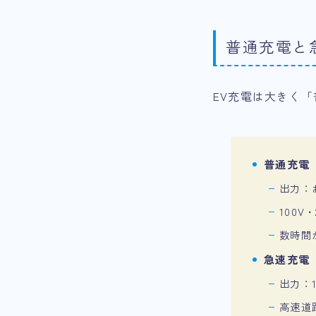
普通充電と
EV充電は大きく
普通充電
出力：
100V
数時間
急速充電
出力：
高速道