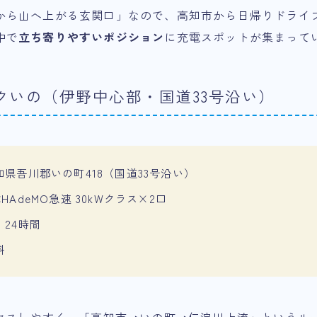
から山へ上がる玄関口」なので、高知市から日帰りドライ
中で
立ち寄りやすいポジション
に充電スポットが集まって
クいの（伊野中心部・国道33号沿い）
県吾川郡いの町418（国道33号沿い）
HAdeMO急速 30kWクラス×2口
24時間
料