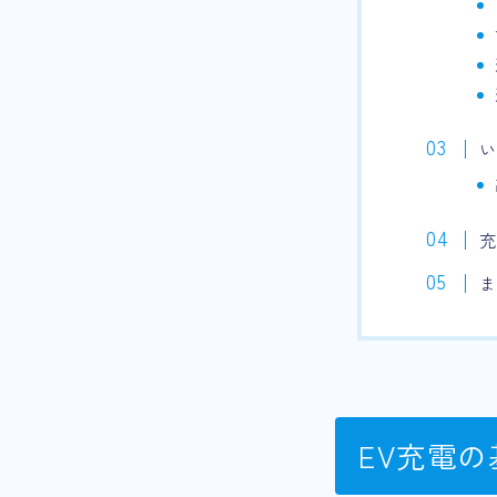
い
ま
EV充電