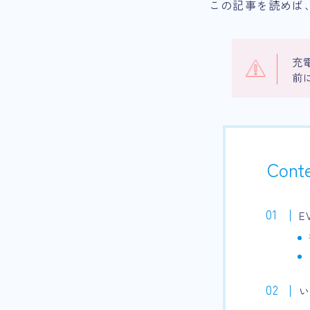
この記事を読めば
充
前
Cont
E
い