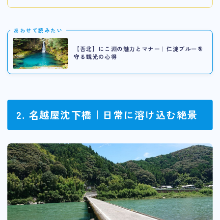
あわせて読みたい
【吾北】にこ淵の魅力とマナー｜仁淀ブルーを
守る観光の心得
2. 名越屋沈下橋｜日常に溶け込む絶景