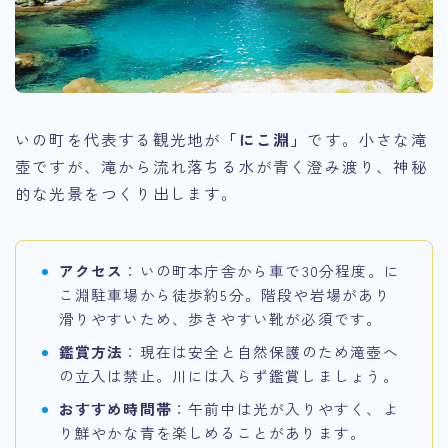
いの町を代表する観光地が
「にこ淵」
です。小さな滝
壺ですが、滝から流れ落ちる水が青く澄み渡り、神秘
的な光景をつくり出します。
アクセス
：いの町本庁舎から車で30分程度。に
こ淵駐車場から徒歩約5分。階段や岩場があり
滑りやすいため、歩きやすい靴が必須です。
鑑賞方法
：現在は安全と自然保護のため滝壺へ
の立入は禁止。川には入らず鑑賞しましょう。
おすすめ時間帯
：午前中は光が入りやすく、よ
り鮮やかな青を楽しめることがあります。