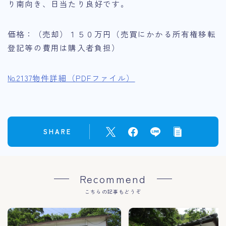
リンク集
り南向き、日当たり良好です。
いの町の医療
価格：（売却）１５０万円（売買にかかる所有権移転
登記等の費用は購入者負担）
№2137物件詳細（PDFファイル）
SHARE
Recommend
こちらの記事もどうぞ