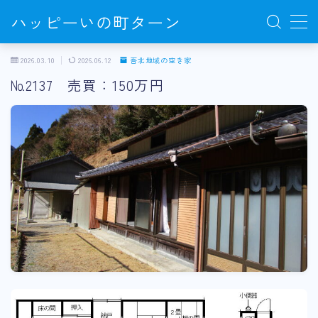
ハッピーいの町ターン
MENU
2026.03.10
2026.06.12
吾北地域の空き家
№2137 売買：150万円
いの町の生活
いの町ってどんなところ？
移住までの流れ
働く
農業/林業
起業/就職
地域おこし協力隊
住む