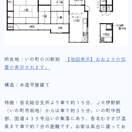
いの町空き家バンク一覧
いの町お試し滞在施設
いの町空き家改修等補助金
いの町の魅力
いの町の魅力
所在地：いの町小川新別
【地図表示】おおよその位
置が表示されます。
・伊野地区の魅力
・吾北地区の魅力
構造：木造平屋建て
・本川地区の魅力
移住者インタビュー
特徴：吾北総合支所より車で約１５分、ＪＲ伊野駅
（いの町市街地）からは車で約３５分。いの町中西
Q&A
部、国道４３９号沿いの集落にあり、吾北むささび温
泉まで車で約７分の距離です。お家は高台に建ってお